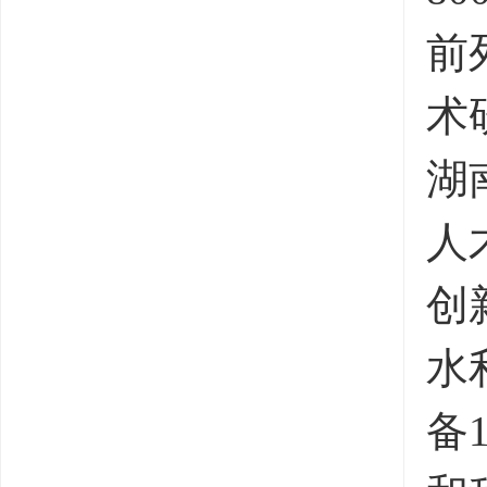
前
术
湖
人
创
水
备