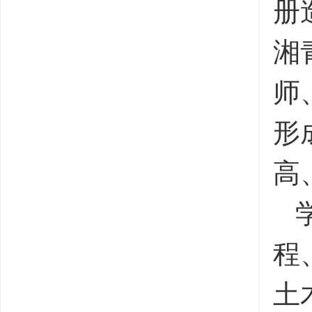
册
湘
师
形
高
程
土