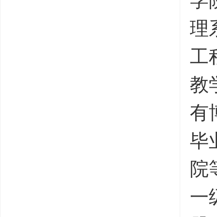
学
理
工
教
有
毕
院
一